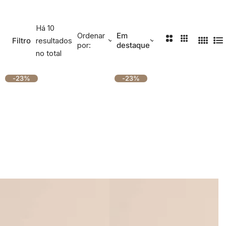
Cafeína
Há 10
Ordenar
Em
Esqualano
2 Colunas
3 Colunas
Filtro
resultados
por:
destaque
4 Colu
Li
no total
Niacinamida
-23%
-23%
Pantenol
Retinol
Vitamina C
Vitamina E
Ver todos