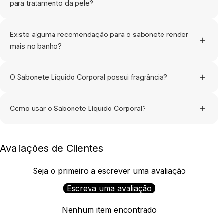
para tratamento da pele?
Para ambos! Ele remove as impurezas enquanto mantém a
hidratação e protege a barreira cutânea.
Existe alguma recomendação para o sabonete render
mais no banho?
Dica de durabilidade: Aplique em uma esponja corporal úmida
de sua preferência. Aguarde a formação de uma espuma
O Sabonete Líquido Corporal possui fragrância?
aveludada e massageie suavemente fazendo movimentos
circulares.
Sim. Luminous Bloom é uma fragrância floral ambarada pra
quem busca feminilidade e energia.
Como usar o Sabonete Líquido Corporal?
Aplique o produto durante o banho sobre a pele úmida com
movimentos delicados e circulares até formar uma espuma
Avaliações de Clientes
suave. Enxágue completamente e sinta a pele limpa e
perfumada.
Seja o primeiro a escrever uma avaliação
Escreva uma avaliação
Nenhum item encontrado