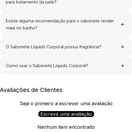
para tratamento da pele?
Para ambos! Ele remove as impurezas enquanto mantém a
hidratação e protege a barreira cutânea.
Existe alguma recomendação para o sabonete render
mais no banho?
Dica de durabilidade: Aplique em uma esponja corporal úmida
de sua preferência. Aguarde a formação de uma espuma
O Sabonete Líquido Corporal possui fragrância?
aveludada e massageie suavemente fazendo movimentos
circulares.
Sim. Wild Radiance é uma fragrância floral frutal pra quem
valoriza presença marcante e profunda.
Como usar o Sabonete Líquido Corporal?
Aplique o produto durante o banho sobre a pele úmida com
movimentos delicados e circulares até formar uma espuma
Avaliações de Clientes
suave. Enxágue completamente e sinta a pele limpa e
perfumada.
Seja o primeiro a escrever uma avaliação
Escreva uma avaliação
Nenhum item encontrado