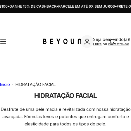
Pular para o conteúdo
100
GANHE
15% DE CASHBACK
PARCELE EM ATÉ
6X SEM JUROS
FRETE GR
SKINCARE
MAKE
ATIVOS
CUIDADOS
KITS
Limpeza
Preparação
Ácido Glicólico
Acne/Oleosidade
Skincare
Estou pro
Seja bem-vindo(a)!
Tratamento
Correção
Ácido Hialurônico
Hiperpigmentação
Bodycare
Entre
ou
cadastre-se
Hidratação
Boca
Ácido Salicílico
Proteção Solar
Make
Proteção Solar
Acessórios
Ácido Tranexâmico
Sensibilidade
Ver todos
Inicio
HIDRATAÇÃO FACIAL
Ver todos
Ver todos
Água de Maçã
Rugas/Linhas de expressão
HIDRATAÇÃO FACIAL
Alpha Arbutin
Ver todos
Desfrute de uma pele macia e revitalizada com nossa hidratação
avançada. Fórmulas leves e potentes que entregam conforto e
Alpha Glucan
elasticidade para todos os tipos de pele.