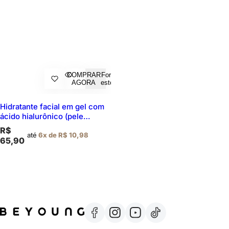
COMPRAR
Fora de
AGORA
estoque
Hidratante facial em gel com
ácido hialurônico (pele
refrescante)
Preço normal
R$
até
6x de R$ 10,98
65,90