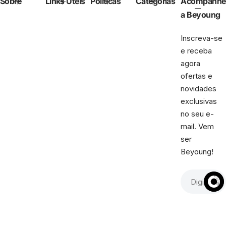
Sobre
Links Úteis
Políticas
Categorias
Acompanhe
a Beyoung
Inscreva-se
e receba
agora
ofertas e
novidades
exclusivas
no seu e-
mail. Vem
ser
Beyoung!