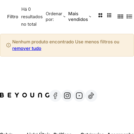
Cafeína
Há 0
Ordenar
Mais
2 Colunas
3 Colunas
Filtro
resultados
por:
vendidos
4 Colu
Li
Esqualano
no total
Niacinamida
Nenhum produto encontrado Use menos filtros ou
remover tudo
Pantenol
Retinol
Vitamina C
Vitamina E
Ver todos