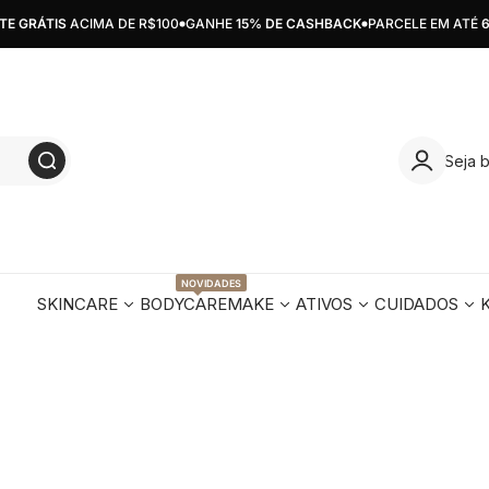
 GRÁTIS
ACIMA DE R$100
GANHE
15% DE CASHBACK
PARCELE EM ATÉ
6X 
Seja 
NOVIDADES
SKINCARE
BODYCARE
MAKE
ATIVOS
CUIDADOS