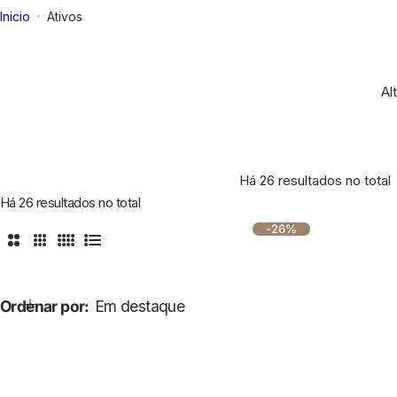
Inicio
Ativos
Al
Há 26 resultados no total
Há 26 resultados no total
-26%
2 Colunas
3 Colunas
4 Colunas
Lista
Ordenar por:
Em destaque