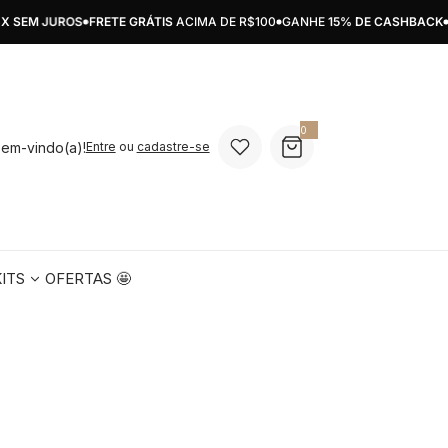
SEM JUROS
FRETE GRÁTIS
ACIMA DE R$100
GANHE
15% DE CASHBACK
PA
0
0 Unid
bem-vindo(a)!
Entre
ou
cadastre-se
KITS
OFERTAS 🤩