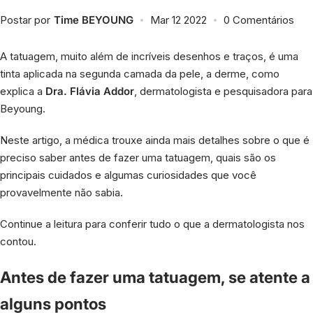
Cafeína
Postar por
Time BEYOUNG
Mar 12 2022
0 Comentários
Esqualano
A tatuagem, muito além de incríveis desenhos e traços, é uma
tinta aplicada na segunda camada da pele, a derme, como
Niacinamida
explica a
Dra. Flávia Addor
, dermatologista e pesquisadora para
Beyoung.
Pantenol
Neste artigo, a médica trouxe ainda mais detalhes sobre o que é
preciso saber antes de fazer uma tatuagem, quais são os
Retinol
principais cuidados e algumas curiosidades que você
provavelmente não sabia.
Vitamina C
Continue a leitura para conferir tudo o que a dermatologista nos
contou.
Vitamina E
Antes de fazer uma tatuagem, se atente a
Ver todos
alguns pontos