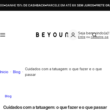
Pular para o conteúdo
GANHE
15% DE CASHBACK
PARCELE EM ATÉ
6X SEM JUROS
FRETE GRÁT
SKINCARE
MAKE
ATIVOS
CUIDADOS
KITS
Limpeza
Preparação
Ácido Glicólico
Acne/Oleosidade
Skincare
Estou pro
Seja bem-vindo(a)!
Tratamento
Correção
Ácido Hialurônico
Hiperpigmentação
Bodycare
Entre
ou
cadastre-se
Hidratação
Boca
Ácido Salicílico
Proteção Solar
Make
Proteção Solar
Acessórios
Ácido Tranexâmico
Sensibilidade
Ver todos
Cuidados com a tatuagem: o que fazer e o que
Inicio
Blog
Ver todos
Ver todos
Água de Maçã
Rugas/Linhas de expressão
passar
Alpha Arbutin
Ver todos
Blog
Alpha Glucan
Cuidados com a tatuagem: o que fazer e o que passar