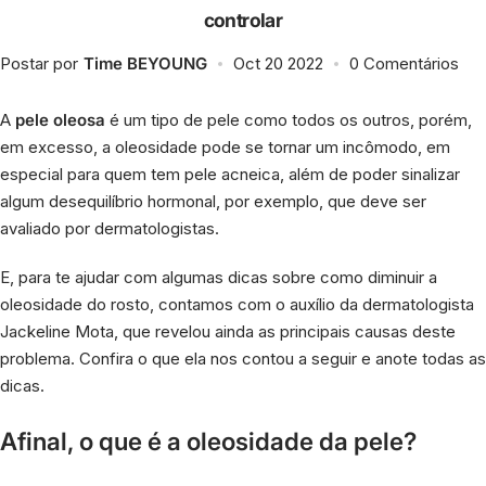
controlar
Cafeína
Postar por
Time BEYOUNG
Oct 20 2022
0 Comentários
Esqualano
A
pele oleosa
é um tipo de pele como todos os outros, porém,
Niacinamida
em excesso, a oleosidade pode se tornar um incômodo, em
especial para quem tem pele acneica, além de poder sinalizar
Pantenol
algum desequilíbrio hormonal, por exemplo, que deve ser
avaliado por dermatologistas.
Retinol
E, para te ajudar com algumas dicas sobre como diminuir a
oleosidade do rosto, contamos com o auxílio da dermatologista
Vitamina C
Jackeline Mota, que revelou ainda as principais causas deste
problema. Confira o que ela nos contou a seguir e anote todas as
Vitamina E
dicas.
Afinal, o que é a oleosidade da pele?
Ver todos