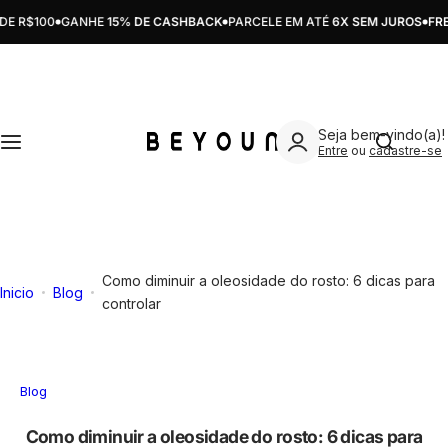
Pular para o conteúdo
 R$100
GANHE
15% DE CASHBACK
PARCELE EM ATÉ
6X SEM JUROS
FRETE
SKINCARE
MAKE
ATIVOS
CUIDADOS
KITS
Limpeza
Preparação
Ácido Glicólico
Acne/Oleosidade
Skincare
Estou pro
Seja bem-vindo(a)!
Tratamento
Correção
Ácido Hialurônico
Hiperpigmentação
Bodycare
Entre
ou
cadastre-se
Hidratação
Boca
Ácido Salicílico
Proteção Solar
Make
Proteção Solar
Acessórios
Ácido Tranexâmico
Sensibilidade
Ver todos
Como diminuir a oleosidade do rosto: 6 dicas para
Inicio
Blog
Ver todos
Ver todos
Água de Maçã
Rugas/Linhas de expressão
controlar
Alpha Arbutin
Ver todos
Blog
Alpha Glucan
Como diminuir a oleosidade do rosto: 6 dicas para