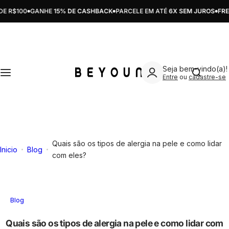
Pular para o conteúdo
R$100
GANHE
15% DE CASHBACK
PARCELE EM ATÉ
6X SEM JUROS
FRETE
SKINCARE
MAKE
ATIVOS
CUIDADOS
KITS
Limpeza
Preparação
Ácido Glicólico
Acne/Oleosidade
Skincare
Estou pro
Seja bem-vindo(a)!
Tratamento
Correção
Ácido Hialurônico
Hiperpigmentação
Bodycare
Entre
ou
cadastre-se
Hidratação
Boca
Ácido Salicílico
Proteção Solar
Make
Proteção Solar
Acessórios
Ácido Tranexâmico
Sensibilidade
Ver todos
Quais são os tipos de alergia na pele e como lidar
Inicio
Blog
Ver todos
Ver todos
Água de Maçã
Rugas/Linhas de expressão
com eles?
Alpha Arbutin
Ver todos
Blog
Alpha Glucan
Quais são os tipos de alergia na pele e como lidar com