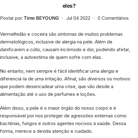
eles?
Cafeína
Postar por
Time BEYOUNG
Jul 04 2022
0 Comentários
Esqualano
Vermelhidão e coceira são sintomas de muitos problemas
Niacinamida
dermatológicos, inclusive de alergia na pele. Além de
danificarem a cútis, causam incômodo e dor, podendo afetar,
Pantenol
inclusive, a autoestima de quem sofre com elas.
No entanto, nem sempre é fácil identificar uma alergia e
Retinol
diferenciá-la de uma irritação. Afinal, são diversos os motivos
que podem desencadear uma crise, que vão desde a
Vitamina C
alimentação até o uso de perfumes e loções.
Vitamina E
Além disso, a pele é o maior órgão do nosso corpo e é
responsável por nos proteger de agressões externas como
bactérias, fungos e outros agentes nocivos à saúde. Dessa
Ver todos
forma, merece a devida atenção e cuidado.