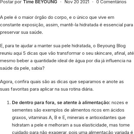
Postar por
Time BEYOUNG
Nov 20 2021
0 Comentários
Cafeína
A pele é o maior órgão do corpo, e o único que vive em
Esqualano
constante exposição, assim, mantê-la hidratada é essencial para
preservar sua saúde.
Niacinamida
E, para te ajudar a manter sua pele hidratada, o Beyoung Blog
reuniu aqui 5 dicas que vão transformar o seu skincare, afinal, até
Pantenol
mesmo beber a quantidade ideal de água por dia já influencia na
saúde da pele, sabia?
Retinol
Agora, confira quais são as dicas que separamos e anote as
Vitamina C
suas favoritas para aplicar na sua rotina diária.
De dentro para fora, se atente à alimentação:
nozes e
Vitamina E
sementes são exemplos de alimentos ricos em ácidos
graxos, vitaminas A, B e E, minerais e antioxidantes que
Ver todos
hidratam a pele e melhoram a sua elasticidade, mas tome
cuidado para não exagerar, pois uma alimentação variada é